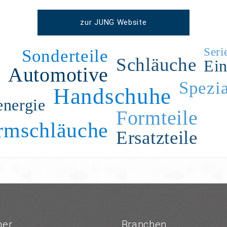
zur JUNG Website
Seri
Sonderteile
Schläuche
Ei
Automotive
Spezi
Handschuhe
energie
Formteile
rmschläuche
Ersatzteile
ner
Branchen