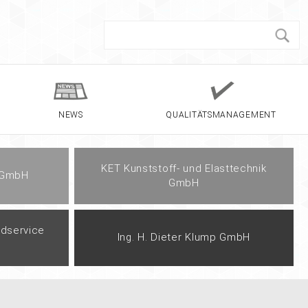
NEWS
QUALITÄTSMANAGEMENT
KET Kunststoff- und Elasttechnik
 GmbH
GmbH
dservice
Ing. H. Dieter Klump GmbH