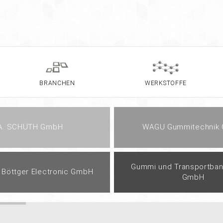
BRANCHEN
WERKSTOFFE
A. SCHÜTH GmbH
WAGU Gummitechnik
Gummi und Transportban
Böttger Electronic GmbH
GmbH