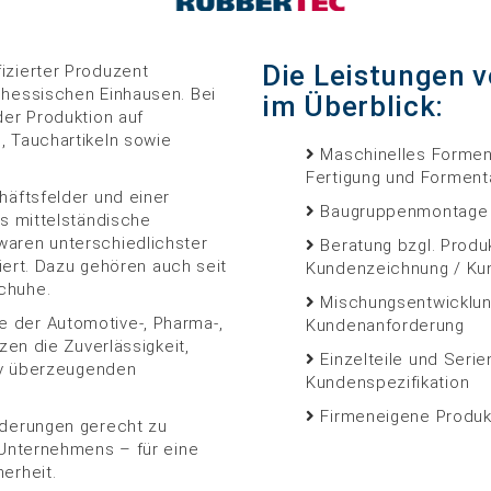
Die Leistungen
izierter Produzent
 hessischen Einhausen. Bei
im Überblick:
der Produktion auf
 Tauchartikeln sowie
Maschinelles Formen
Fertigung und Formen
häftsfelder und einer
Baugruppenmontage
s mittelständische
aren unterschiedlichster
Beratung bzgl. Produ
liert. Dazu gehören auch seit
Kundenzeichnung / Kun
chuhe.
Mischungsentwicklun
 der Automotive-, Pharma-,
Kundenanforderung
zen die Zuverlässigkeit,
Einzelteile und Seri
tiv überzeugenden
Kundenspezifikation
Firmeneigene Produk
rderungen gerecht zu
 Unternehmens – für eine
erheit.