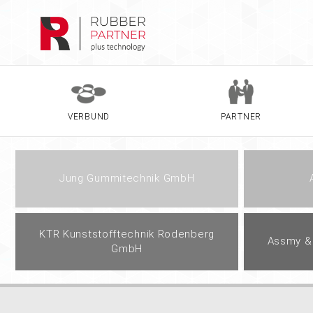
VERBUND
PARTNER
Jung Gummitechnik GmbH
KTR Kunststofftechnik Rodenberg
Assmy & 
GmbH